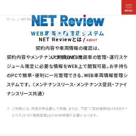
ホーム
NET Review
ABOUT
WEB車両情報管理システム
NET Reviewとは
契約内容や車両情報の確認は、
契約内容やメンテナンス実績など、
商用車の管理・運行スケ
いつでもWEBで。
ジュール策定に必要な情報をWEB上で閲覧可能。
お手持ち
のPCで簡単・便利に一元管理できる、WEB車両情報管理シ
ステムです。
〈メンテナンスリース・メンテナンス受託・ファイ
ナンスリース共通〉
ご利用には、所定の申込書にて申請、または、下記“ご契約者様向けWEBサー
ビス入口”の『新規登録』よりWEB申請が必要になります。