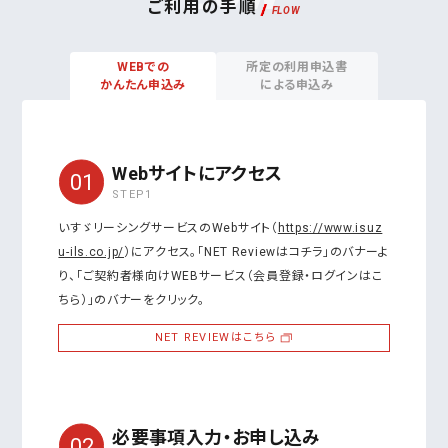
ご利用の手順
WEBでの
所定の利用申込書
かんたん申込み
による申込み
Webサイトにアクセス
STEP1
いすゞリーシングサービスのWebサイト（
https://www.isuz
u-ils.co.jp/
）にアクセス。「NET Reviewはコチラ」のバナーよ
り、「ご契約者様向けWEBサービス（会員登録・ログインはこ
ちら）」のバナーをクリック。
NET REVIEWはこちら
必要事項入力・お申し込み