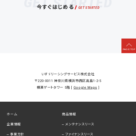
GET STARTED
今すぐはじめる
いすゞリーシングサービス株式会社
〒220-0011
神奈川県横浜市西区高島1-2-5
横濱ゲートタワー 5階 [
Google Maps
]
ホーム
商品情報
企業情報
メンテナンスリース
事業方針
ファイナンスリース