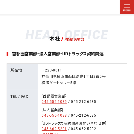
営業拠点一覧
OFFICE
ホーム
企業情報
営業拠点一覧
横浜本社ほか、各営業拠点についてご案内いたします。
HEAD OFFICE
本社
首都圏営業部・法人営業部・UDトラックス契約関連
所在地
〒220-0011
神奈川県横浜市西区高島1丁目2番5号
横濱ゲートタワー5階
[首都圏営業部]
TEL / FAX
045-556-1039
/ 045-212-6535
[法人営業部]
045-556-1038
/ 045-212-6535
[UDトラックス契約関連お問い合わせ先]
045-662-5201
/ 045-662-5202